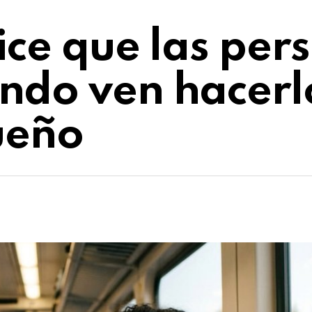
ice que las per
ndo ven hacerlo
ueño