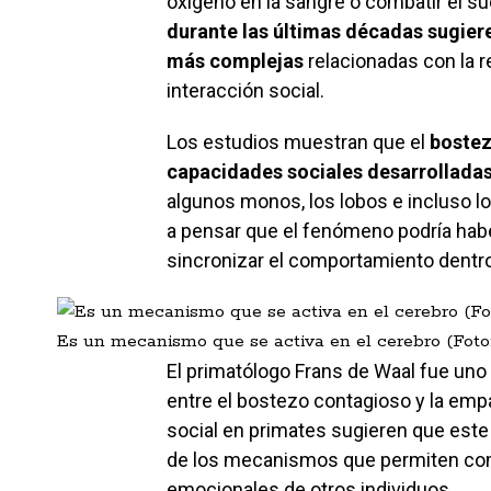
oxígeno en la sangre o combatir el su
durante las últimas décadas sugie
más complejas
relacionadas con la re
interacción social.
Los estudios muestran que el
bostez
capacidades sociales desarrollada
algunos monos, los lobos e incluso los
a pensar que el fenómeno podría hab
sincronizar el comportamiento dentro
Es un mecanismo que se activa en el cerebro (Foto:
El primatólogo Frans de Waal fue uno 
entre el bostezo contagioso y la emp
social en primates sugieren que este
de los mecanismos que permiten com
emocionales de otros individuos.