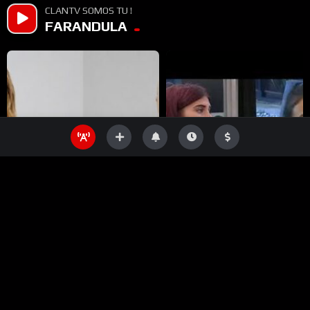
CLANTV SOMOS TU !
FARANDULA
%
%
0
0
Una mañana de mucha
Titi cansada de que no
tensión: Tamara y Zilli se
laven se enfrentó con
dijeron de todo – Gran
Cinzia – Gran Hermano
Hermano 2026