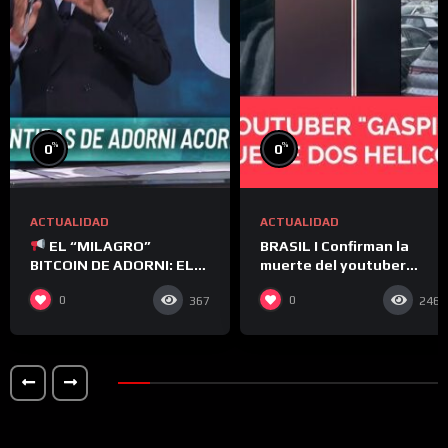
%
%
0
0
ACTUALIDAD
ACTUALIDAD
EL “MILAGRO”
BRASIL I Confirman la
BITCOIN DE ADORNI: EL
muerte del youtuber
EDITORIAL DE ROLANDO
“Gaspi” y de su director
0
0
367
246
GRAÑA
en el choque de dos
helicópteros