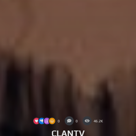
0
0
46.2K
CLANTV