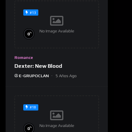
#13
No Image Available
%
0
Romance
Dexter: New Blood
E-GRUPOCLAN
5 Años Ago
#18
No Image Available
%
0