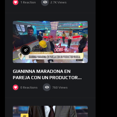
1
Reaction
2.7K
Views
%
0
GIANINNA MARADONA EN
PAREJA CON UN PRODUCTOR
MUSICAL
0
Reactions
760
Views
4K