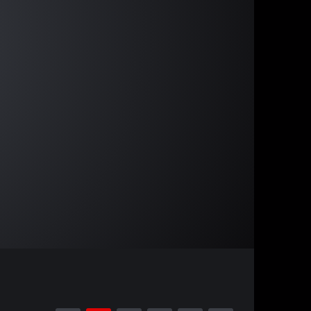
13:10
15