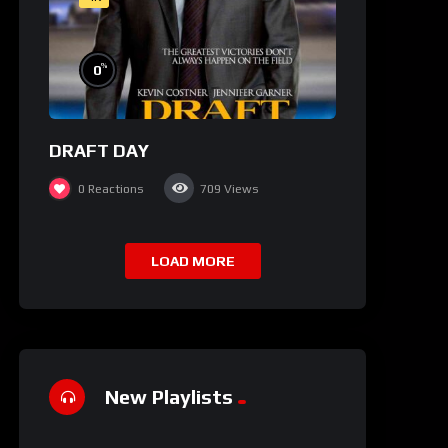
%
0
DRAFT DAY
0
Reactions
709
Views
LOAD MORE
New Playlists