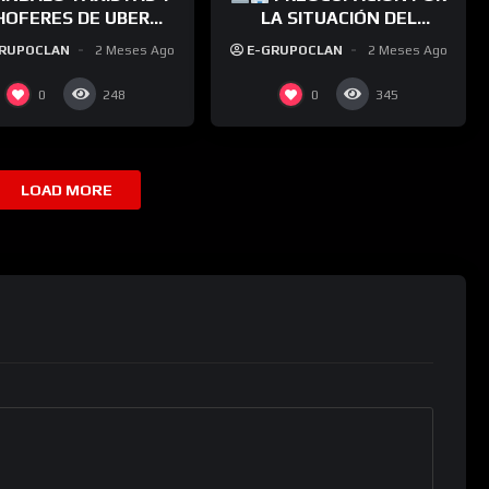
HOFERES DE UBER
LA SITUACIÓN DEL
INARON A LAS PIÑAS
HOSPITAL 4 DE JUNIO DE
GRUPOCLAN
2 Meses Ago
E-GRUPOCLAN
2 Meses Ago
EN EL CONCEJO
SÁENZ PEÑA
DELIBERANTE
0
0
248
345
LOAD MORE