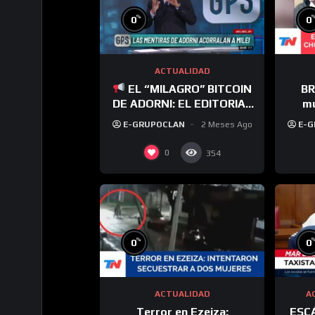
%
0
0
ACTUALIDAD
EL “MILAGRO” BITCOIN
BR
DE ADORNI: EL EDITORIAL
mu
DE ROLANDO GRAÑA
“Gasp
E-GRUPOCLAN
2 Meses Ago
E-
0
354
%
0
0
ACTUALIDAD
A
Terror en Ezeiza:
ESC