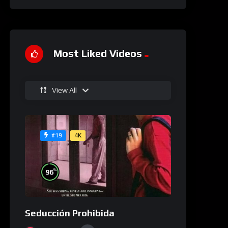
Most Liked Videos
View All
4K
#19
%
96
Seducción Prohibida