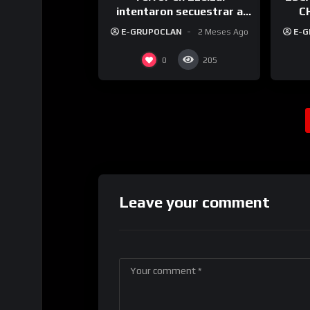
intentaron secuestrar a
C
mujeres en minutos y las
TERM
E-GRUPOCLAN
2 Meses Ago
E-
cámaras registraron los
ataques
0
205
Leave your comment