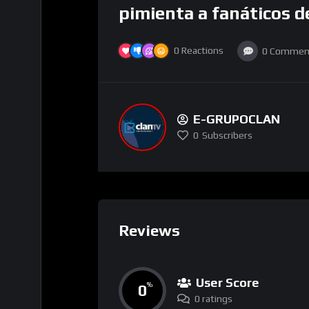
pimienta a fanáticos 
0
Reactions
0
Commen
E-GRUPOCLAN
0
Subscribers
Reviews
User Score
0
%
0 ratings