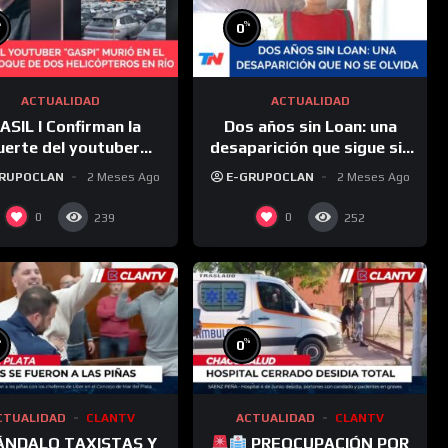
%
%
0
ACTUALIDAD
ACTUALIDAD
ASIL I Confirman la
Dos años sin Loan: una
erte del youtuber
desaparición que sigue sin
i” y de su director en
respuestas y 17 acusados a
GRUPOCLAN
2 Meses Ago
E-GRUPOCLAN
2 Meses Ago
el choque de dos
la espera de un juicio
helicópteros
0
0
239
252
%
%
0
CTUALIDAD
CLANTV
ACTUALIDAD
CLANTV
ÁNDALO TAXISTAS Y
PREOCUPACIÓN POR