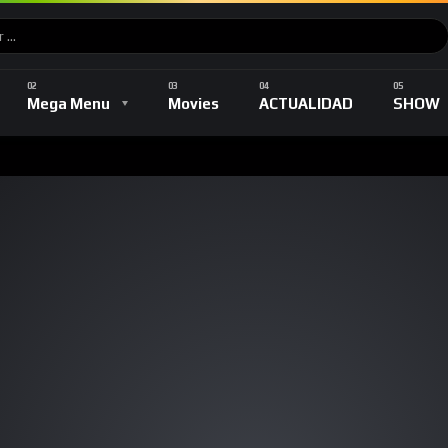
Music
DEPORTES
TV Shows
Romance
Mega Menu
Movies
ACTUALIDAD
SHOW
Music
DEPORTES
TV Shows
Romance