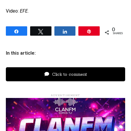
Video:
EFE
.
0
Share
Tweet
Share
Pin
SHARES
In this article:
Click to comment
ADVERTISEMENT