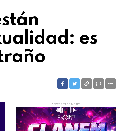
están
ualidad: es
traño
ADVERTISEMENT