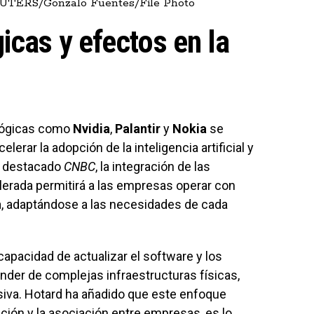
REUTERS/Gonzalo Fuentes/File Photo
icas y efectos en la
ológicas como
Nvidia
,
Palantir
y
Nokia
se
erar la adopción de la inteligencia artificial y
a destacado
CNBC
, la integración de las
erada permitirá a las empresas operar con
cia, adaptándose a las necesidades de cada
capacidad de actualizar el software y los
nder de complejas infraestructuras físicas,
siva. Hotard ha añadido que este enfoque
ación y la asociación entre empresas, es lo