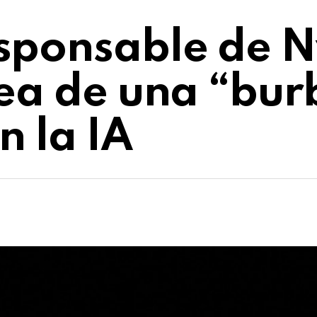
sponsable de N
dea de una “bur
n la IA