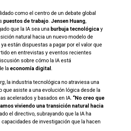
idado como el centro de un debate global
os
puestos de trabajo
.
Jensen Huang
,
gado que la IA sea una
burbuja tecnológica
y
sición natural hacia un nuevo modelo de
ya están dispuestas a pagar por el valor que
tido en entrevistas y eventos recientes
 discusión sobre cómo la IA está
de la
economía digital
.
rg
, la industria tecnológica no atraviesa una
sino que asiste a una evolución lógica desde la
mas acelerados y basados en IA.
“No creo que
tamos viviendo una transición natural hacia
mado el directivo, subrayando que la IA ha
 capacidades de investigación que la hacen