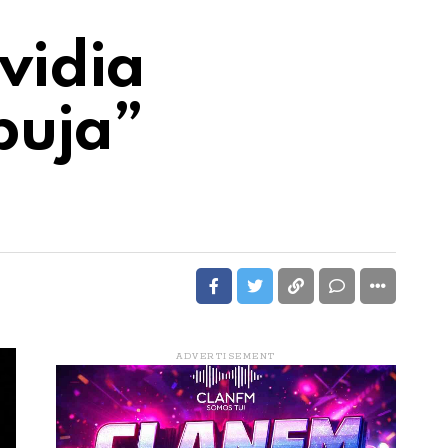
vidia
buja”
ADVERTISEMENT