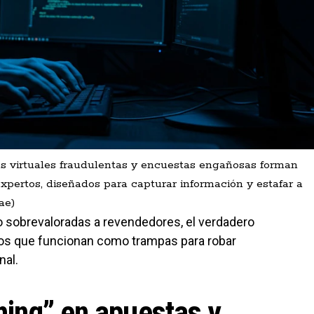
das virtuales fraudulentas y encuestas engañosas forman
expertos, diseñados para capturar información y estafar a
ae)
o sobrevaloradas a revendedores, el verdadero
entos que funcionan como trampas para robar
nal.
shing” en apuestas y