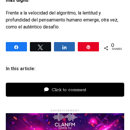
más digno
.
Frente a la velocidad del algoritmo, la lentitud y
profundidad del pensamiento humano emerge, otra vez,
como el auténtico desafío.
0
Share
Tweet
Share
Pin
SHARES
In this article:
Click to comment
ADVERTISEMENT