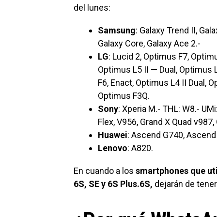
del lunes:
Samsung
: Galaxy Trend II, Gal
Galaxy Core, Galaxy Ace 2.-
LG
: Lucid 2, Optimus F7, Optimu
Optimus L5 II — Dual, Optimus L
F6, Enact, Optimus L4 II Dual, O
Optimus F3Q.
Sony
: Xperia M.- THL: W8.- UMi
Flex, V956, Grand X Quad v987
Huawei
: Ascend G740, Ascend 
Lenovo
: A820.
En cuando a los
smartphones que uti
6S, SE y 6S Plus.6S,
dejarán de tene