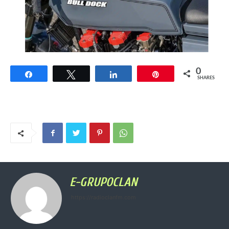
0
Share
Tweet
Share
Pin
SHARES
E-GRUPOCLAN
https://radioclanfm.com