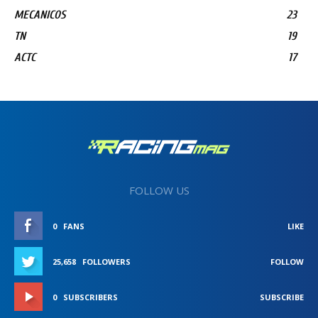
MECANICOS
23
TN
19
ACTC
17
FOLLOW US
0
FANS
LIKE
25,658
FOLLOWERS
FOLLOW
0
SUBSCRIBERS
SUBSCRIBE