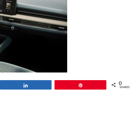
0
Share
Pin
SHARES