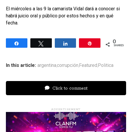
El miércoles a las 9 la camarista Vidal dará a conocer si
habrá juicio oral y público por estos hechos y en qué
fecha.
0
Share
Tweet
Share
Pin
SHARES
In this article:
argentina
corrupción
Featured
Politica
,
,
,
Click to comment
ADVERTISEMENT