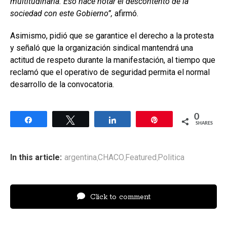
multitudinaria. Eso hace notar el descontento de la
sociedad con este Gobierno”,
afirmó.
Asimismo, pidió que se garantice el derecho a la protesta
y señaló que la organización sindical mantendrá una
actitud de respeto durante la manifestación, al tiempo que
reclamó que el operativo de seguridad permita el normal
desarrollo de la convocatoria.
0
Share
Tweet
Share
Pin
SHARES
In this article:
argentina
CHACO
Featured
Politica
,
,
,
Click to comment