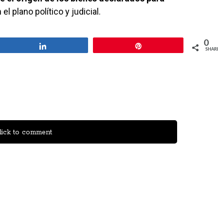
 el plano político y judicial.
0
Share
Pin
SHAR
ick to comment