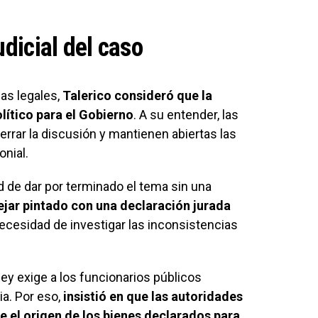
udicial del caso
as legales,
Talerico consideró que la
lítico para el Gobierno
. A su entender, las
errar la discusión y mantienen abiertas las
nial.
d de dar por terminado el tema sin una
ejar pintado con una declaración jurada
 necesidad de investigar las inconsistencias
ley exige a los funcionarios públicos
a. Por eso,
insistió en que las autoridades
 el origen de los bienes declarados para