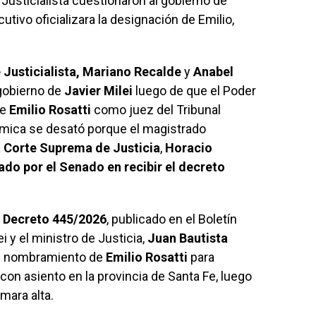
Justicialista cuestionaron al gobierno de
utivo oficializara la designación de Emilio,
 Justicialista,
Mariano Recalde
y
Anabel
 gobierno de
Javier Milei
luego de que el Poder
de
Emilio Rosatti
como juez del Tribunal
lémica se desató porque el magistrado
a
Corte Suprema de Justicia
,
Horacio
ado por el Senado en recibir el decreto
l
Decreto 445/2026
, publicado en el Boletín
ei y el ministro de Justicia,
Juan Bautista
el nombramiento de
Emilio Rosatti
para
on asiento en la provincia de Santa Fe, luego
mara alta.