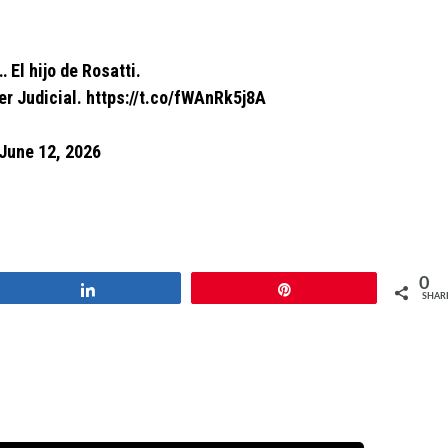
 El hijo de Rosatti.
er Judicial.
https://t.co/fWAnRk5j8A
June 12, 2026
0
Share
Pin
SHAR