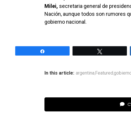
Milei,
secretaria general de presiden
Nación, aunque todos son rumores qu
gobierno nacional.
Share
Tweet
In this article:
argentina
Featured
gobiern
,
,
Cl