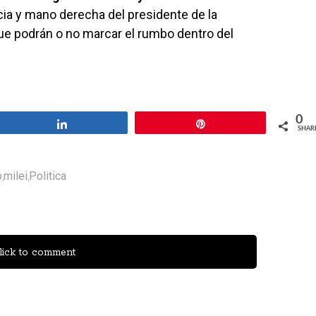
cia y mano derecha del presidente de la
e podrán o no marcar el rumbo dentro del
0
Share
Pin
SHAR
o
milei
Politica
,
,
ick to comment