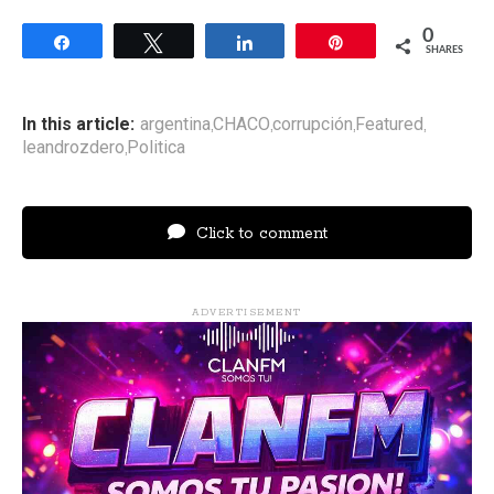
0
Share
Tweet
Share
Pin
SHARES
In this article:
argentina
CHACO
corrupción
Featured
,
,
,
,
leandrozdero
Politica
,
Click to comment
ADVERTISEMENT