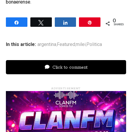
bonaerense.
0
Share
Tweet
Share
Pin
SHARES
In this article:
argentina
Featured
milei
Politica
,
,
,
Click to comment
ADVERTISEMENT