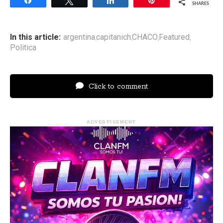
Share
Tweet
Share
Pin
SHARES
In this article:
argentina
capitanich
CHACO
Featured
,
,
,
,
Politica
Click to comment
ADVERTISEMENT