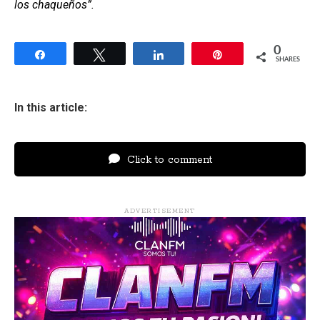
los chaqueños”.
0
Share
Tweet
Share
Pin
SHARES
In this article:
Click to comment
ADVERTISEMENT