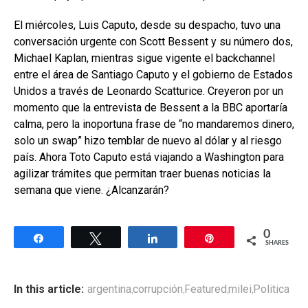
El miércoles, Luis Caputo, desde su despacho, tuvo una
conversación urgente con Scott Bessent y su número dos,
Michael Kaplan, mientras sigue vigente el backchannel
entre el área de Santiago Caputo y el gobierno de Estados
Unidos a través de Leonardo Scatturice. Creyeron por un
momento que la entrevista de Bessent a la BBC aportaría
calma, pero la inoportuna frase de “no mandaremos dinero,
solo un swap” hizo temblar de nuevo al dólar y al riesgo
país. Ahora Toto Caputo está viajando a Washington para
agilizar trámites que permitan traer buenas noticias la
semana que viene. ¿Alcanzarán?
0
Share
Tweet
Share
Pin
SHARES
In this article:
argentina
corrupción
Featured
milei
Politica
,
,
,
,