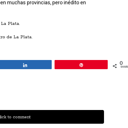
al en muchas provincias, pero inédito en
ro de La Plata.
0
Share
Pin
SHAR
ick to comment