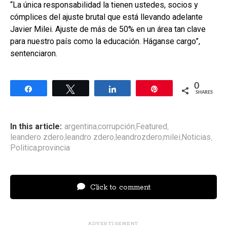
“La única responsabilidad la tienen ustedes, socios y
cómplices del ajuste brutal que está llevando adelante
Javier Milei. Ajuste de más de 50% en un área tan clave
para nuestro país como la educación. Háganse cargo”,
sentenciaron.
0
Share
Tweet
Share
Pin
SHARES
In this article:
argentina
corrupción
Featured
,
,
,
leandero zdero
leandro zdero
leandrozdero
milei
Noticias
,
,
,
,
,
Politica
provincia
,
Click to comment
ADVERTISEMENT