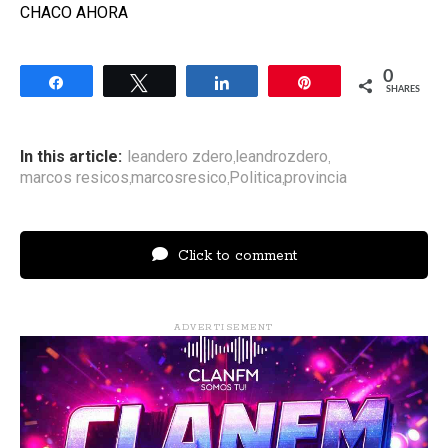
CHACO AHORA
0
Share
Tweet
Share
Pin
SHARES
In this article:
leandero zdero
leandrozdero
,
,
marcos resicos
marcosresico
Politica
provincia
,
,
,
Click to comment
ADVERTISEMENT