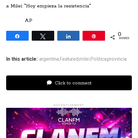
AP
0
Share
Tweet
Share
Pin
SHARES
In this article:
argentina
Featured
milei
Politica
provincia
,
,
,
,
Click to comment
ADVERTISEMENT