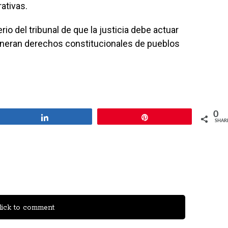
rativas.
io del tribunal de que la justicia debe actuar
ulneran derechos constitucionales de pueblos
0
Share
Pin
SHAR
ick to comment