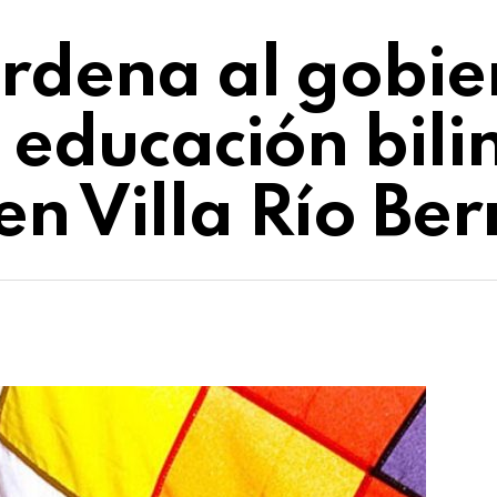
ordena al gobi
 educación bili
n Villa Río Ber