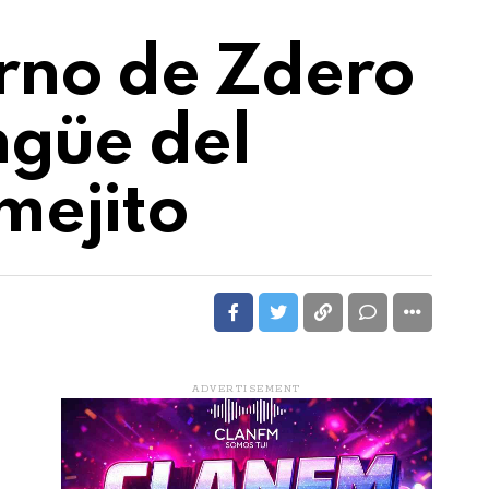
erno de Zdero
ngüe del
mejito
ADVERTISEMENT