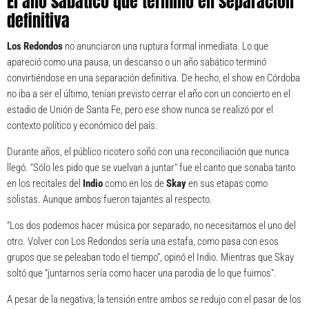
El año sabático que terminó en separación
definitiva
Los Redondos
no anunciaron una ruptura formal inmediata. Lo que
apareció como una pausa, un descanso o un año sabático terminó
convirtiéndose en una separación definitiva. De hecho, el show en Córdoba
no iba a ser el último, tenían previsto cerrar el año con un concierto en el
estadio de Unión de Santa Fe, pero ese show nunca se realizó por el
contexto político y económico del país.
Durante años, el público ricotero soñó con una reconciliación que nunca
llegó. “Sólo les pido que se vuelvan a juntar” fue el canto que sonaba tanto
en los recitales del
Indio
como en los de
Skay
en sus etapas como
solistas. Aunque ambos fueron tajantes al respecto.
“Los dos podemos hacer música por separado, no necesitamos el uno del
otro. Volver con Los Redondos sería una estafa, como pasa con esos
grupos que se peleaban todo el tiempo”, opinó el Indio. Mientras que Skay
soltó que “juntarnos sería como hacer una parodia de lo que fuimos”.
A pesar de la negativa, la tensión entre ambos se redujo con el pasar de los