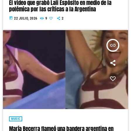
El video que grabó Lali Espósito en medio de la
polémica por las críticas a la Argentina
today
22 JULIO, 2026
9
2
insert_link
MUSIC
María Becerra flameó una bandera argentina en