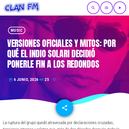
search
menu
play_arrow
MUSIC
VERSIONES OFICIALES Y MITOS: POR
QUÉ EL INDIO SOLARI DECIDIÓ
PONERLE FIN A LOS REDONDOS
6 JUNIO, 2026
25
today
share
email
La ruptura del grupo quedó atravesada por declaraciones cruzadas,