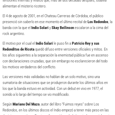
tensiones internas y relatos que, más de dos décadas después, todavía
alimentan el misterio ricotero.
El 4 de agosto de 2001, en el Chateau Carreras de Córdoba, el público
presenció sin saberlo en ese momento el último recital de
Los Redondos
, la
banda con la que el
Indio Solari
y
Skay Beilinson
escalaron a la cima del
rock argentino.
El motivo por el cual el
Indio Solari
le puso fin a
Patricio Rey y sus
Redonditos de Ricota
quedó difuso entre versiones oficiales y mitos. En
los años siguientes a la separación la enemistad pública fue en ascenso
con declaraciones cruzadas, que sin embargo no esclarecieron del todo
los motivos verdaderos del conflicto.
Las versiones más validadas no hablan de un solo motivo, sino una
sumatoria de situaciones que se produjeron durante los últimos años en
los que la banda estuvo en actividad. Con un debut en vivo en 1977, el
sonido a lo largo del tiempo se vio modificado.
Según
Mariano Del Mazo
, autor del libro “Fuimos reyes” sobre Los
Redondos, en los últimos discos el Indio empezó a tener más peso en las