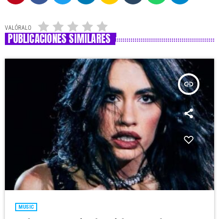
VALÓRALO
PUBLICACIONES SIMILARES
insert_link
MUSIC