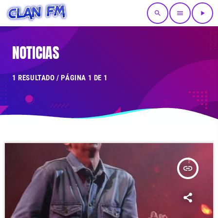
search
menu
play_arrow
NOTICIAS
1 RESULTADO / PÁGINA 1 DE 1
insert_link