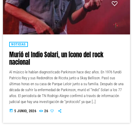
NOTICIAS
Murió el Indio Solari, un ícono del rock
nacional
Al músico le habían diagnosticado Parkinson hace diez años. En 1976 fundó
Patricio Rey y sus Redonditos de Ricota junto a Skay Bellison. Pasó sus
últimas horas en su casa de Parque Leloir junto a su familia. Después de una
década de sufrir la enfermedad de Parkinson, murió el “Indio” Solari a los 77
años. El periodista de TN Rodrigo Alegre confirmó a través de información
judicial que hay una investigación de “protocolo” ya que […]
today
5 JUNIO, 2026
26