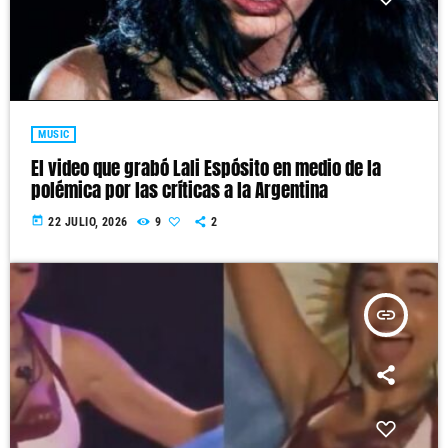
MUSIC
El video que grabó Lali Espósito en medio de la
polémica por las críticas a la Argentina
today
22 JULIO, 2026
9
2
insert_link