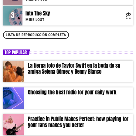
Into The Sky
3
add_shopping_cart
MIKE LOST
LISTA DE REPRODUCCIÓN COMPLETA
TOP POPULAR
La tierna foto de Taylor Swift en la boda de su
amiga Selena Gómez y Benny Blanco
Choosing the best radio for your daily work
Practice in Public Makes Perfect: how playing for
your fans makes you better