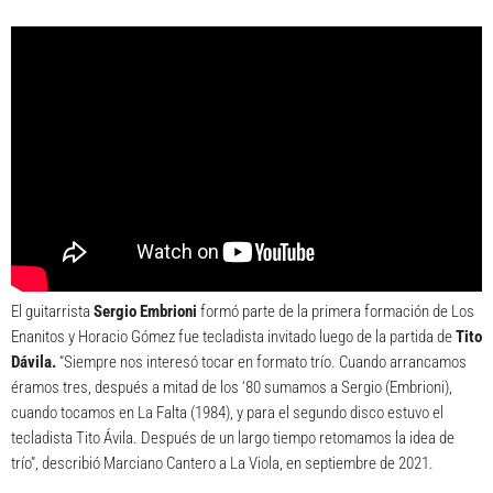
El guitarrista
Sergio Embrioni
formó parte de la primera formación de Los
Enanitos y Horacio Gómez fue tecladista invitado luego de la partida de
Tito
Dávila.
“Siempre nos interesó tocar en formato trío. Cuando arrancamos
éramos tres, después a mitad de los ‘80 sumamos a Sergio (Embrioni),
cuando tocamos en La Falta (1984), y para el segundo disco estuvo el
tecladista Tito Ávila. Después de un largo tiempo retomamos la idea de
trío”, describió Marciano Cantero a La Viola, en septiembre de 2021.