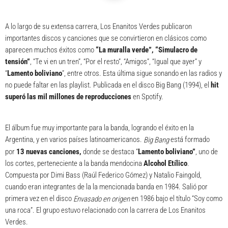
A lo largo de su extensa carrera, Los Enanitos Verdes publicaron
importantes discos y canciones que se convirtieron en clásicos como
aparecen muchos éxitos como
“La muralla verde”, “Simulacro de
tensión”
, “Te vi en un tren”, “Por el resto”, “Amigos”, “Igual que ayer” y
“
Lamento boliviano
”, entre otros. Esta última sigue sonando en las radios y
no puede faltar en las playlist. Publicada en el disco Big Bang (1994), el
hit
superó las mil millones de reproducciones
en Spotify.
El álbum fue muy importante para la banda, logrando el éxito en la
Argentina, y en varios países latinoamericanos.
está formado
Big Bang
por
13 nuevas canciones,
donde se destaca “
Lamento boliviano”
, uno de
los cortes, perteneciente a la banda mendocina
Alcohol Etílico
.
Compuesta por Dimi Bass (Raúl Federico Gómez) y Natalio Faingold,
cuando eran integrantes de la la mencionada banda en 1984. Salió por
primera vez en el disco
en 1986 bajo el título “Soy como
Envasado en origen
una roca”. El grupo estuvo relacionado con la carrera de Los Enanitos
Verdes.