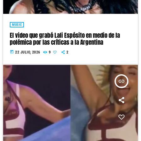
MUSIC
El video que grabó Lali Espósito en medio de la
polémica por las críticas a la Argentina
today
22 JULIO, 2026
9
2
insert_link