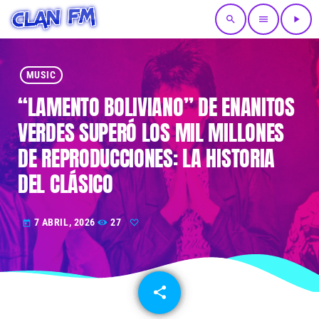
search
menu
play_arrow
MUSIC
“LAMENTO BOLIVIANO” DE ENANITOS
VERDES SUPERÓ LOS MIL MILLONES
DE REPRODUCCIONES: LA HISTORIA
DEL CLÁSICO
7 ABRIL, 2026
27
today
share
email