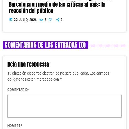
Barcelona en medio de las críticas al país: la
reacción del público
today
22 JULIO, 2026
7
3
COMENTARIOS DE LAS ENTRADAS (0)
Deja una respuesta
Tu dirección de correo electrónico no será publicada. Los campos
obligatorios están marcados con *
COMENTARIO*
NOMBRE*