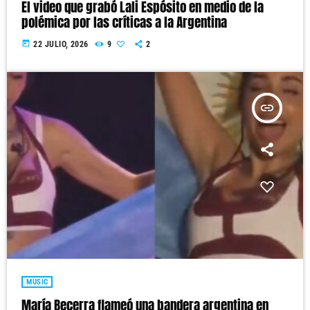
El video que grabó Lali Espósito en medio de la
polémica por las críticas a la Argentina
today
22 JULIO, 2026
9
2
insert_link
MUSIC
María Becerra flameó una bandera argentina en