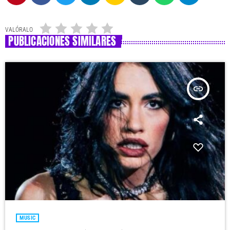
VALÓRALO
PUBLICACIONES SIMILARES
insert_link
MUSIC