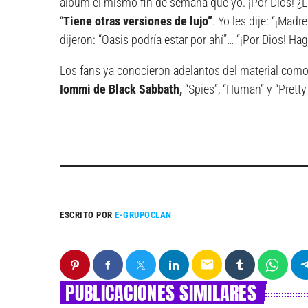
álbum el mismo fin de semana que yo. ¡Por Dios! ¿L
“
Tiene otras versiones de lujo”
. Yo les dije: “¡Mad
dijeron: “Oasis podría estar por ahí”… “¡Por Dios! 
Los fans ya conocieron adelantos del material com
Iommi de Black Sabbath,
“Spies”, “Human” y “Pretty
ESCRITO POR
E-GRUPOCLAN
email
PUBLICACIONES SIMILARES