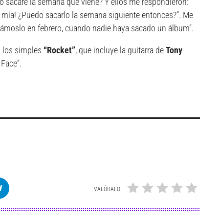
o sacaré la semana que viene? Y ellos me respondieron:
re mía! ¿Puedo sacarlo la semana siguiente entonces?”. Me
Hagámoslo en febrero, cuando nadie haya sacado un álbum”.
o los simples
“Rocket”
, que incluye la guitarra de
Tony
 Face”.
VALÓRALO