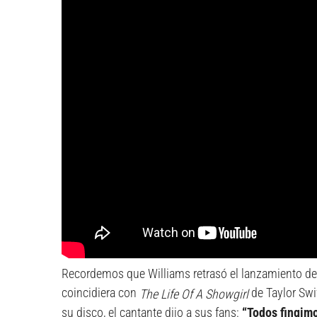
Recordemos que Williams retrasó el lanzamiento de
coincidiera con
de Taylor Swi
The Life Of A Showgirl
su disco, el cantante dijo a sus fans:
“Todos fingimo