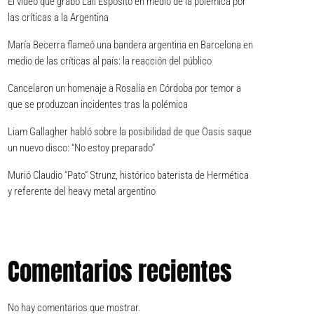
El video que grabó Lali Espósito en medio de la polémica por
las críticas a la Argentina
María Becerra flameó una bandera argentina en Barcelona en
medio de las críticas al país: la reacción del público
Cancelaron un homenaje a Rosalía en Córdoba por temor a
que se produzcan incidentes tras la polémica
Liam Gallagher habló sobre la posibilidad de que Oasis saque
un nuevo disco: “No estoy preparado”
Murió Claudio “Pato” Strunz, histórico baterista de Hermética
y referente del heavy metal argentino
Comentarios recientes
No hay comentarios que mostrar.