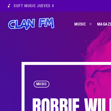
music_note
SOFT MUSIC JUEVES 4
MUSIC
MAGAZ
MUSIC
ROBBIE WIL