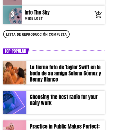
Into The Sky
3
add_shopping_cart
MIKE LOST
LISTA DE REPRODUCCIÓN COMPLETA
TOP POPULAR
La tierna foto de Taylor Swift en la
boda de su amiga Selena Gómez y
Benny Blanco
Choosing the best radio for your
daily work
Practice in Public Makes Perfect: