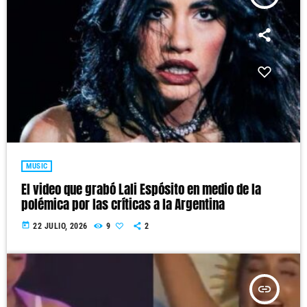
MUSIC
El video que grabó Lali Espósito en medio de la
polémica por las críticas a la Argentina
today
22 JULIO, 2026
9
2
insert_link