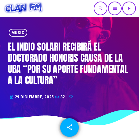
search
menu
play_arrow
MUSIC
EL INDIO SOLARI RECIBIRÁ EL
DOCTORADO HONORIS CAUSA DE LA
UBA “POR SU APORTE FUNDAMENTAL
A LA CULTURA”
29 DICIEMBRE, 2025
32
today
share
email