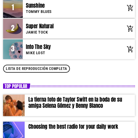
schedule, and you can set automatic carousels of Podcasts, Articles and
Sunshine
1
add_shopping_cart
Charts by simply choosing a category. Curabitur id lacus felis. Sed justo
TOMMY BLUES
mauris, auctor eget tellus nec, pellentesque varius mauris. Sed eu congue
nulla, et tincidunt justo. Aliquam semper faucibus odio id varius.
Super Natural
2
add_shopping_cart
Suspendisse varius laoreet sodales.
JAMIE TOCK
Into The Sky
3
add_shopping_cart
MIKE LOST
LISTA DE REPRODUCCIÓN COMPLETA
TOP POPULAR
La tierna foto de Taylor Swift en la boda de su
amiga Selena Gómez y Benny Blanco
Choosing the best radio for your daily work