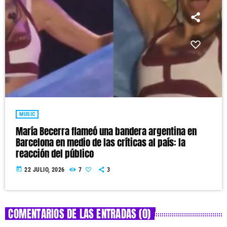
MUSIC
María Becerra flameó una bandera argentina en
Barcelona en medio de las críticas al país: la
reacción del público
today
22 JULIO, 2026
7
3
COMENTARIOS DE LAS ENTRADAS (0)