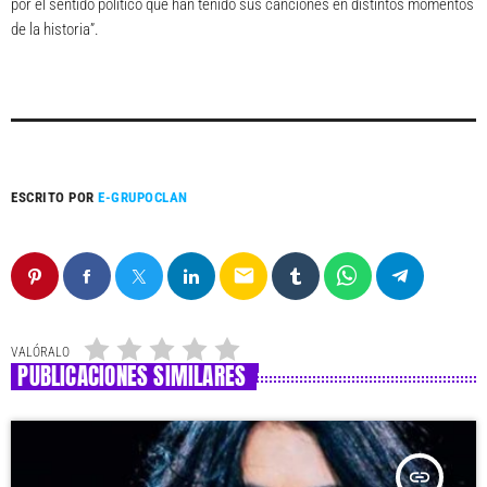
por el sentido político que han tenido sus canciones en distintos momentos
de la historia”.
ESCRITO POR
E-GRUPOCLAN
email
VALÓRALO
PUBLICACIONES SIMILARES
insert_link