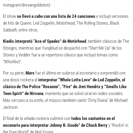
Instagram/drevangoldstein)
El show
se llevó a cabo con una lista de 24 canciones
e incluyó versiones
de hits de Queen, Led Zeppelin, Motörhead, The Rolling Stones, Black
Sabbath, entre otros.
Kiedis interpretó “Ace of Spades” de Motörhead
, también clásicos de The
Stooges, mientras que Yungblud se despachó con “Start Me Up” de los
Stones y Vedder fue a un repertorio clásico que incluyó temas como
“Whishlist”.
Por su parte,
Mars
fue el último en subirse al escenario y sorprendió con
una dosis rockera al
interpretar “Whole Lotta Love” de Led Zeppelin, el
clásico de The Police “Roxanne”, “Fire” de Jimi Hendrix y “Smells Like
Teen Spirit” de Nirvana
, momento que se volvió viral en redes sociales.
Más cercano a su estilo, el músico también cantó “Dirty Diana” de Michael
Jackson.
El final de la velada rockera culminó con
todos los cantantes en el
escenario para interpretar Johnny B. Goode” de Chuck Berry
y “Rockin’ in
the Free World” de Neil Young.