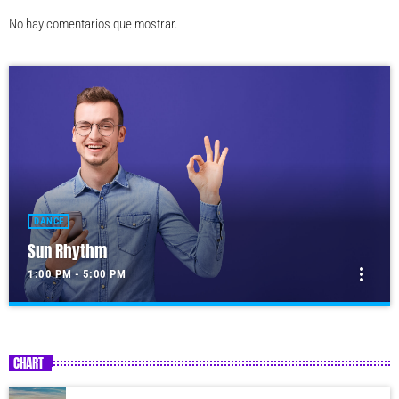
No hay comentarios que mostrar.
DANCE
Sun Rhythm
more_vert
1:00 PM - 5:00 PM
Sun Rhythm
close
With Malika
CHART
For every Show page the timetable is auomatically generated from the