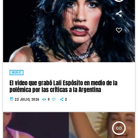
MUSIC
El video que grabó Lali Espósito en medio de la
polémica por las críticas a la Argentina
today
22 JULIO, 2026
9
2
insert_link