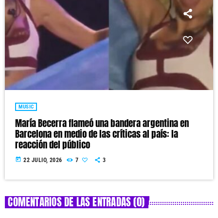
MUSIC
María Becerra flameó una bandera argentina en
Barcelona en medio de las críticas al país: la
reacción del público
today
22 JULIO, 2026
7
3
COMENTARIOS DE LAS ENTRADAS (0)