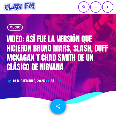
search
menu
play_arrow
MUSIC
VIDEO: ASÍ FUE LA VERSIÓN QUE
HICIERON BRUNO MARS, SLASH, DUFF
MCKAGAN Y CHAD SMITH DE UN
CLÁSICO DE NIRVANA
16 DICIEMBRE, 2025
35
today
share
email