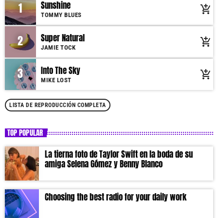
schedule, and you can set automatic carousels of Podcasts, Articles and
Sunshine
1
add_shopping_cart
Charts by simply choosing a category. Curabitur id lacus felis. Sed justo
TOMMY BLUES
mauris, auctor eget tellus nec, pellentesque varius mauris. Sed eu congue
nulla, et tincidunt justo. Aliquam semper faucibus odio id varius.
Super Natural
2
add_shopping_cart
Suspendisse varius laoreet sodales.
JAMIE TOCK
Into The Sky
3
add_shopping_cart
MIKE LOST
LISTA DE REPRODUCCIÓN COMPLETA
TOP POPULAR
La tierna foto de Taylor Swift en la boda de su
amiga Selena Gómez y Benny Blanco
Choosing the best radio for your daily work