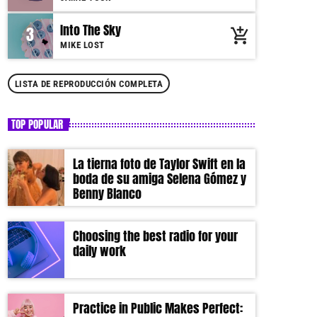
felis. Sed justo mauris, auctor eget tellus nec,
pellentesque varius mauris. Sed eu congue nulla, et
Into The Sky
3
add_shopping_cart
tincidunt justo. Aliquam semper faucibus odio id
MIKE LOST
varius. Suspendisse varius laoreet sodales.
LISTA DE REPRODUCCIÓN COMPLETA
TOP POPULAR
La tierna foto de Taylor Swift en la
boda de su amiga Selena Gómez y
Benny Blanco
Choosing the best radio for your
daily work
Practice in Public Makes Perfect: