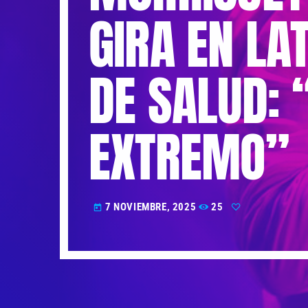
GIRA EN LA
DE SALUD: 
EXTREMO”
7 NOVIEMBRE, 2025
25
today