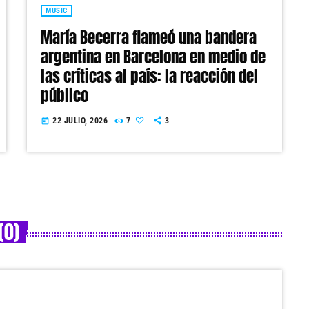
MUSIC
María Becerra flameó una bandera
argentina en Barcelona en medio de
las críticas al país: la reacción del
público
22 JULIO, 2026
7
3
today
(0)