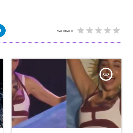
VALÓRALO
insert_link