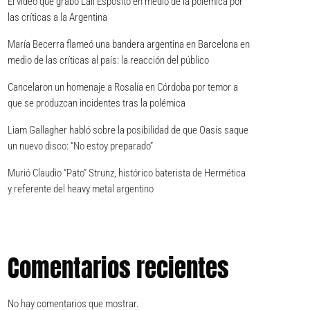
El video que grabó Lali Espósito en medio de la polémica por
las críticas a la Argentina
María Becerra flameó una bandera argentina en Barcelona en
medio de las críticas al país: la reacción del público
Cancelaron un homenaje a Rosalía en Córdoba por temor a
que se produzcan incidentes tras la polémica
Liam Gallagher habló sobre la posibilidad de que Oasis saque
un nuevo disco: “No estoy preparado”
Murió Claudio “Pato” Strunz, histórico baterista de Hermética
y referente del heavy metal argentino
Comentarios recientes
No hay comentarios que mostrar.