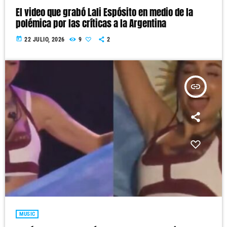
El video que grabó Lali Espósito en medio de la
polémica por las críticas a la Argentina
today
22 JULIO, 2026
9
2
insert_link
MUSIC