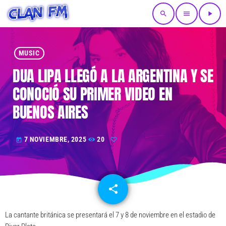
search
menu
play_arrow
MUSIC
DUA LIPA LLEGÓ A LA ARGENTINA Y SE
CONOCIÓ SU PRIMER VIDEO EN
BUENOS AIRES
7 NOVIEMBRE, 2025
20
today
share
email
La cantante británica se presentará el 7 y 8 de noviembre en el estadio de