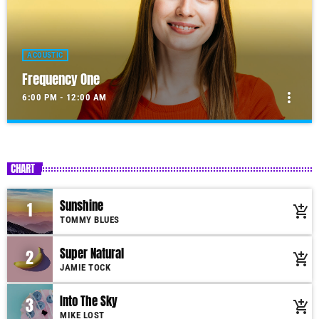
ACOUSTIC
Frequency One
more_vert
6:00 PM - 12:00 AM
Frequency One
close
Mixed by Dj Monster
CHART
For every Show page the timetable is auomatically generated from the
schedule, and you can set automatic carousels of Podcasts, Articles and
Sunshine
1
add_shopping_cart
Charts by simply choosing a category. Curabitur id lacus felis. Sed justo
TOMMY BLUES
mauris, auctor eget tellus nec, pellentesque varius mauris. Sed eu congue
nulla, et tincidunt justo. Aliquam semper faucibus odio id varius.
Super Natural
2
add_shopping_cart
Suspendisse varius laoreet sodales.
JAMIE TOCK
Into The Sky
3
add_shopping_cart
MIKE LOST