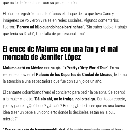
que no lo dejó continuar con su presentación.
El público registró en sus teléfonos el ataque de ira que tuvo Cano y las
imágenes se volvieron virales en redes sociales. Algunos comentarios
fueron: “
Parece mi hijo cuando hace berrinches
”, “Sin saber todo el trabajo
que tenía su Dj ahí”, Que falta de profesionalismo”.
El cruce de Maluma con una fan y el mal
momento de Jennifer López
Maluma está en México
con su gira “
+Pretty+Dirty World Tour
”. En su
reciente show en el
Palacio de los Deportes de Ciudad de México
, le llamó
la atención a una espectadora que fue con su hijo de un año.
El cantante colombiano frenó el concierto para pedir la palabra. Se acercó
a la mujer y le dijo: “
Déjelo ahí, no lo traiga, no lo traiga.
Con todo respeto,
yo soy padre… ¿Qué tiene? ¿Un año? Bueno, ¿Usted cree que es una buena
idea traer un bebé a un concierto donde lo decibeles están en la pu…
mierda?”.
“Eso es un acto de irresponsabilidad
. Y lo estás moviendo como si fuera