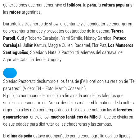
generaciones que mantienen vivo el
folklore
, la
peña
, la
cultura popular
y
las
raíces
argentinas.
Durante las tres horas de show, el cantante y el conductor se encargaron
de presentar a bandas y proyectos destacados de la escena:
Teresa
Parodi
, Cuti y Roberto Carabajal, Yami Safdie, Néstoy Garnica,
Peteco
Carabajal
, Julián Kartún, Maggie Cullen, Radamel, Flor Paz,
Los Manseros
Santiagueños
, Soledad y Natalia Pastorutti, además del carnaval de
Agarrate Catalina desde Uruguay.
Soledad Pastorutti deslumbró a los fans de ¡FAlklore! con su versión de “Té
para tres”. (Video: TN – Foto: Martín Cossarini)
El público acompañó de principio a fin a cada uno de los talentos que
subieron al escenario del Arena: desde los más emblemáticos de la cultura
argentina a los más contemporáneos. Por eso, se notaban las
diferentes
generaciones
-entre ellos,
muchos fanáticos de Milo J
– que se olvidaron
de sus edades para disfrutar de las chacareras y las zambas.
El
clima de peña
estuvo acompañado por la escenografía con las típicas