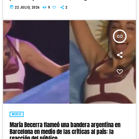
today
22 JULIO, 2026
9
2
insert_link
MUSIC
María Becerra flameó una bandera argentina en
Barcelona en medio de las críticas al país: la
reacción del público