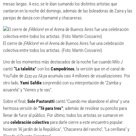
mesas largas. A eso, se le iban sumando los distintos artistas que
cantaron en la noche del domingo, además de las boleadoras de Zaira y las
parejas de danza con chamamé y chacareras.
El cierre de ¡FAlklore! en el Arena de Buenos Aires fue una celebración
colectiva entre todos los artistas. (Foto: Martín Cossarini)
Uno de los momentos más destacados de la noche fue cuando Milo J
cantó
“La taleñita”
con los
Campedrinos
, la versión que en el canal de
YouTube de
ya acumula casi 4 millones de visualizaciones. Por
Esto es FA
otro lado,
Yami Safdie
sorprendió con su interpretación de “Zamba y
acuarela” y “Vienes y te vas”.
Sobre el final,
Sole Pastorutti
cantó “Cuando me abandone el alma” y una
hermosa versión de
“Té para tres”
; además de revolear su poncho para
llenar de furor al público. Por último, todos los artistas se sumaron en
una
celebración colectiva
para darle cierre a este encuentro popular:
hicieron “Al jardín de la República”, “Chacarera del rancho”, “La cerillana” y