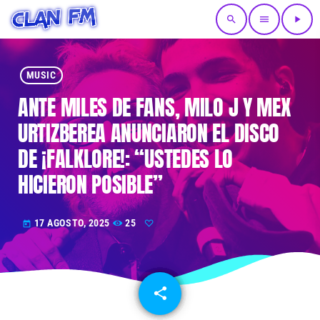
search
menu
play_arrow
MUSIC
ANTE MILES DE FANS, MILO J Y MEX
URTIZBEREA ANUNCIARON EL DISCO
DE ¡FALKLORE!: “USTEDES LO
HICIERON POSIBLE”
17 AGOSTO, 2025
25
today
share
email