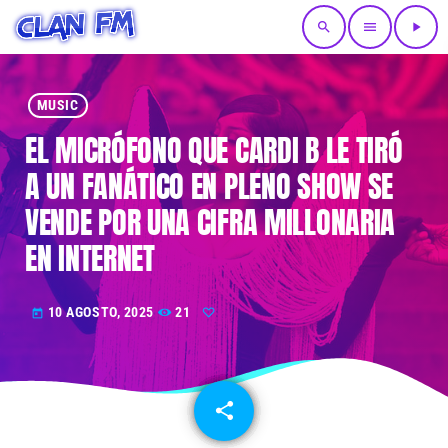
search
menu
play_arrow
MUSIC
EL MICRÓFONO QUE CARDI B LE TIRÓ
A UN FANÁTICO EN PLENO SHOW SE
VENDE POR UNA CIFRA MILLONARIA
EN INTERNET
10 AGOSTO, 2025
21
today
share
email