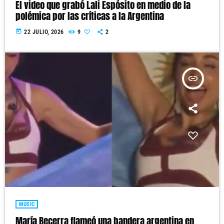
El video que grabó Lali Espósito en medio de la
polémica por las críticas a la Argentina
today
22 JULIO, 2026
9
2
insert_link
MUSIC
María Becerra flameó una bandera argentina en