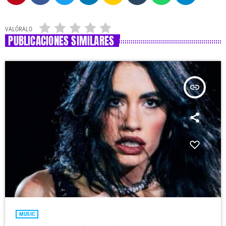
VALÓRALO
PUBLICACIONES SIMILARES
insert_link
MUSIC