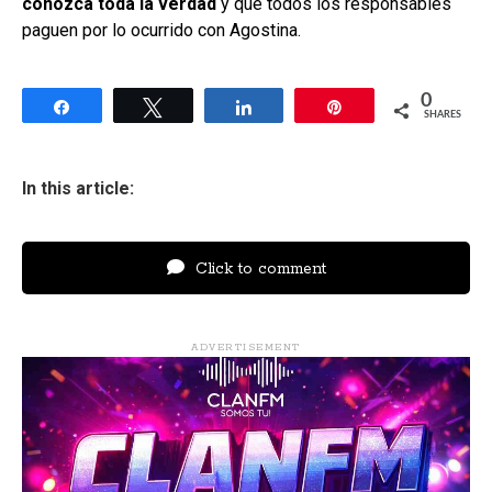
conozca toda la verdad
y que todos los responsables
paguen por lo ocurrido con Agostina.
0
Share
Tweet
Share
Pin
SHARES
In this article:
Click to comment
ADVERTISEMENT