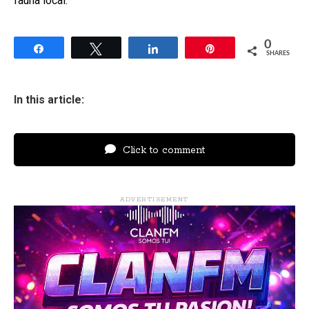
fauna local.
0
Share
Tweet
Share
Pin
SHARES
In this article:
Click to comment
ADVERTISEMENT