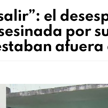
alir”: el deses
sesinada por su
estaban afuera 