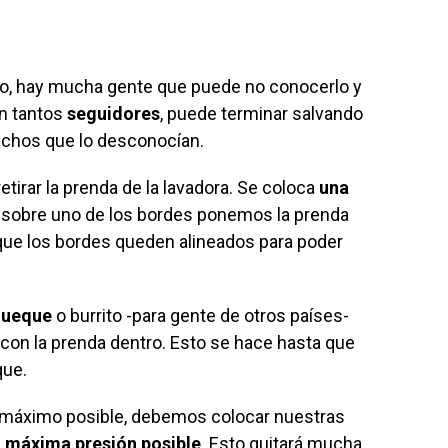
vo, hay mucha gente que puede no conocerlo y
on tantos
seguidores
, puede terminar salvando
uchos que lo desconocían.
tirar la prenda de la lavadora. Se coloca
una
 y sobre uno de los bordes ponemos la prenda
que los bordes queden alineados para poder
queque
o burrito -para gente de otros países-
a con la prenda dentro. Esto se hace hasta que
que.
o máximo posible, debemos colocar nuestras
a
máxima presión posible
. Esto quitará mucha