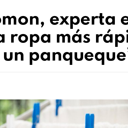
omon, experta e
la ropa más ráp
o un panqueque