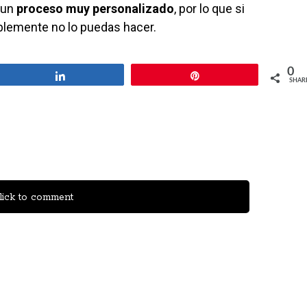
n un
proceso muy personalizado
, por lo que si
blemente no lo puedas hacer.
0
Share
Pin
SHAR
ick to comment