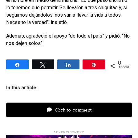
el hombre en medio de la marcha. “Lo que pasó ahora no
lo tenemos que permitir. Se llevaron a tres chiquitas y, si
seguimos dejándolos, nos van a llevar la vida a todos.
Necesito la verdad”, insistió.
Además, agradeció el apoyo “de todo el país” y pidió: “No
nos dejen solos”.
0
Share
Tweet
Share
Pin
SHARES
In this article:
Click to comment
ADVERTISEMENT