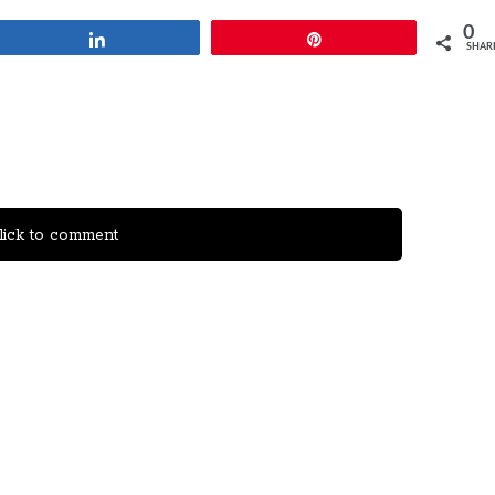
0
Share
Pin
SHAR
ick to comment