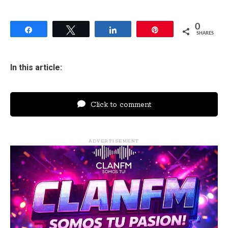
0
Share
Tweet
Share
Pin
SHARES
In this article:
Click to comment
ADVERTISEMENT