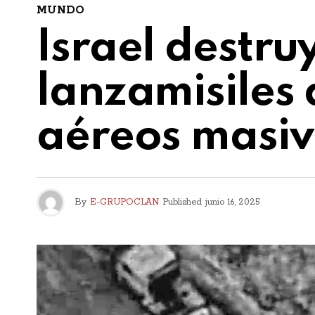
MUNDO
Israel destru
lanzamisiles 
aéreos masiv
By
E-GRUPOCLAN
Published
junio 16, 2025