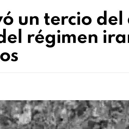
yó un tercio del
del régimen ira
os