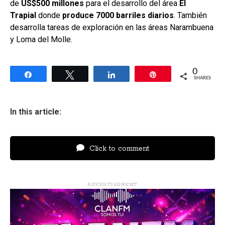
de
US$500 millones
para el desarrollo del área
El
Trapial
donde
produce 7000 barriles diarios
. También
desarrolla tareas de exploración en las áreas Narambuena
y Loma del Molle.
0
Share
Tweet
Share
Pin
SHARES
In this article:
Click to comment
ADVERTISEMENT