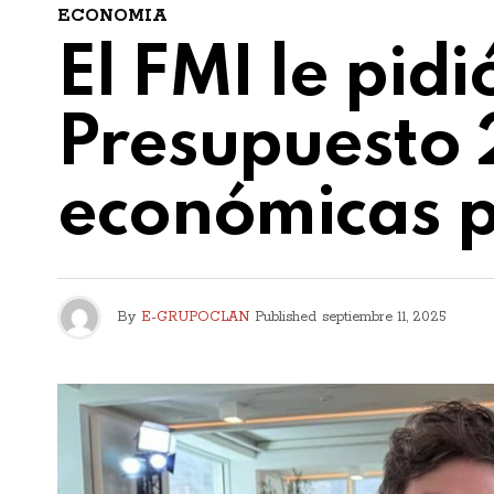
ECONOMIA
El FMI le pid
Presupuesto 
económicas p
By
E-GRUPOCLAN
Published
septiembre 11, 2025