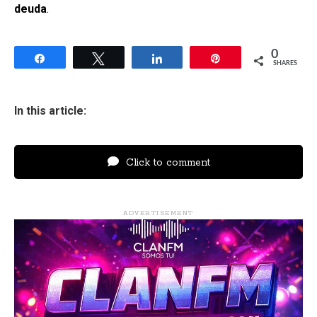
deuda
.
0
Share
Tweet
Share
Pin
SHARES
In this article:
Click to comment
ADVERTISEMENT